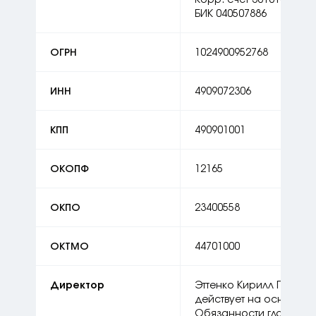
БИК 040507886
ОГРН
1024900952768
ИНН
4909072306
КПП
490901001
ОКОПФ
12165
ОКПО
23400558
ОКТМО
44701000
Директор
Эттенко Кирилл Геннад
действует на основани
Обязанности главного 