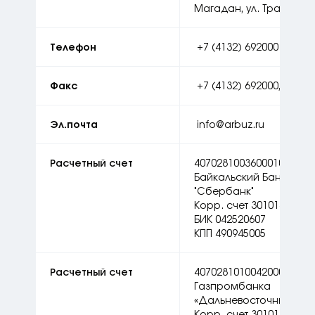
Магадан, ул. Транспорт
Телефон
+7 (4132) 692000
Факс
+7 (4132) 692000, доб.1
Эл.почта
info@arbuz.ru
Расчетный счет
40702810036000100296 в
Байкальский Банк ПАО
"Сбербанк"
Корр. счет 30101810900
БИК 042520607
КПП 490945005
Расчетный счет
40702810100420001705 
Газпромбанка
«Дальневосточный»
Корр. счет 30101810105